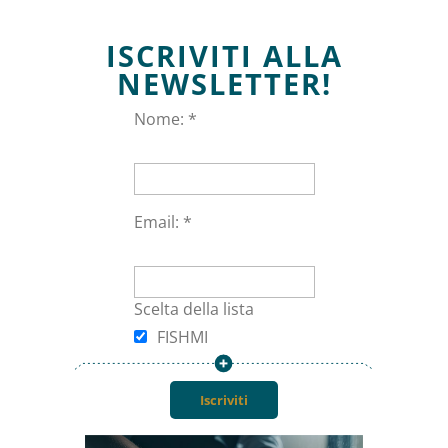
Sede Legale: via Trieste 2 San Donato Milanese
ISCRIVITI ALLA
Informazioni
NEWSLETTER!
Nome: *
Privacy policy
Termini e Condizioni
Email: *
Area personale
Scelta della lista
Mio account
FISHMI
Carrello
Checkout
Blog