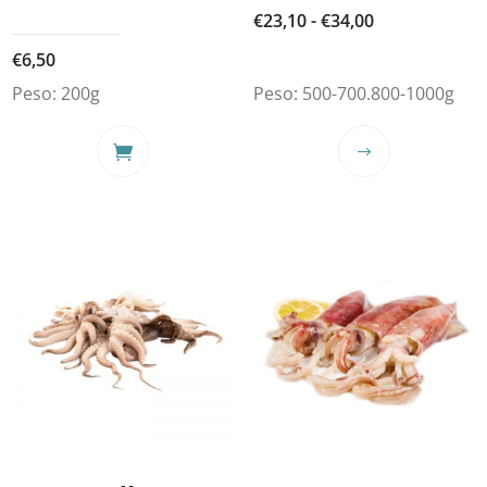
Fascia
€
23,10
-
€
34,00
di
€
6,50
prezzo:
Peso:
200g
Peso:
500-700.800-1000g
da
€23,10
Questo
a
prodotto
€34,00
ha
più
varianti.
Le
opzioni
possono
essere
scelte
nella
pagina
del