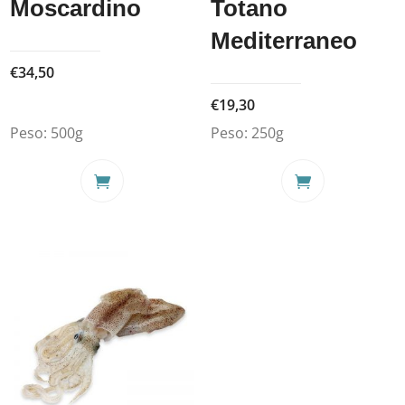
Moscardino
Totano
prodotto
Mediterraneo
€
34,50
€
19,30
Peso:
500g
Peso:
250g