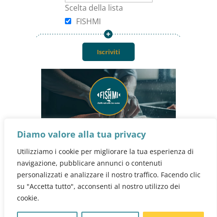
Scelta della lista
Mio account
FISHMI
Carrello
Checkout
Blog
Contattaci
Diamo valore alla tua privacy

+39 340 8565694
Utilizziamo i cookie per migliorare la tua esperienza di
navigazione, pubblicare annunci o contenuti

info@fishmi.it
personalizzati e analizzare il nostro traffico. Facendo clic
su "Accetta tutto", acconsenti al nostro utilizzo dei
cookie.
0