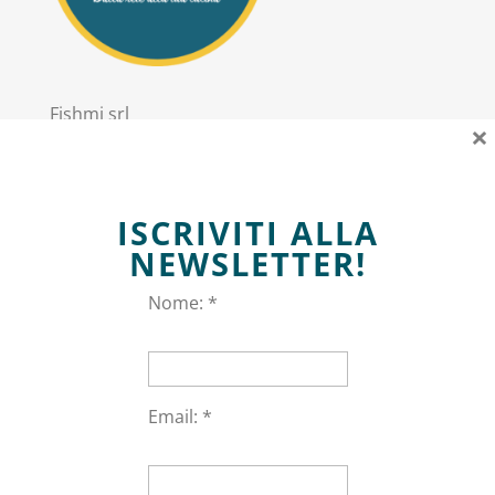
Fishmi srl
×
PIVA: 11303020967
Sede Legale: via Trieste 2 San Donato Milanese
ISCRIVITI ALLA
Informazioni
NEWSLETTER!
Nome: *
Privacy policy
Termini e Condizioni
Email: *
Area personale