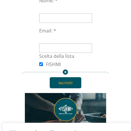
Nome: *
Privacy policy
Termini e Condizioni
Email: *
Area personale
Scelta della lista
Mio account
FISHMI
Carrello
Checkout
Blog
Contattaci