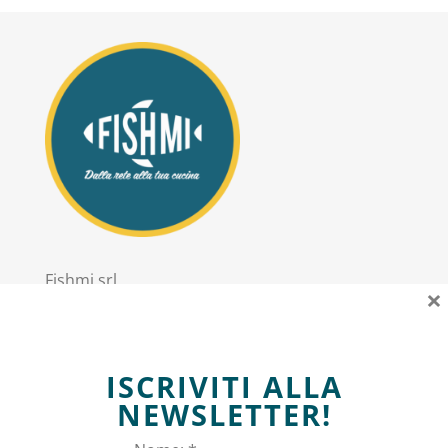
Fishmi srl
×
PIVA: 11303020967
Sede Legale: via Trieste 2 San Donato Milanese
ISCRIVITI ALLA
Informazioni
NEWSLETTER!