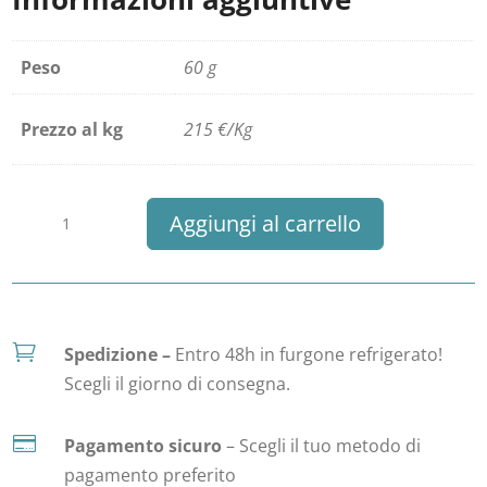
Peso
60 g
Prezzo al kg
215 €/Kg
Carpaccio
Aggiungi al carrello
di
Scampo
quantità

Spedizione –
Entro 48h in furgone refrigerato!
Scegli il giorno di consegna.

Pagamento sicuro
– Scegli il tuo metodo di
pagamento preferito