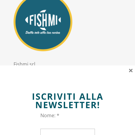
Fishmi srl
×
PIVA: 11303020967
Sede Legale: via Trieste 2 San Donato Milanese
ISCRIVITI ALLA
Informazioni
NEWSLETTER!
Nome: *
Privacy policy
Termini e Condizioni