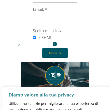
Email: *
Area personale
Scelta della lista
Mio account
FISHMI
Carrello
Checkout
Blog
Contattaci
Diamo valore alla tua privacy

+39 340 8565694
Utilizziamo i cookie per migliorare la tua esperienza di
navigazione, pubblicare annunci o contenuti