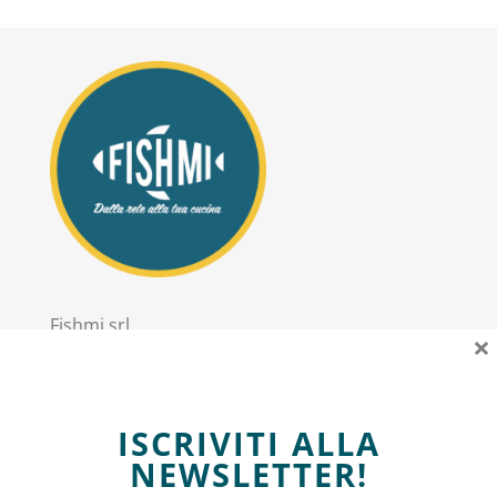
Fishmi srl
×
PIVA: 11303020967
Sede Legale: via Trieste 2 San Donato Milanese
ISCRIVITI ALLA
Informazioni
NEWSLETTER!