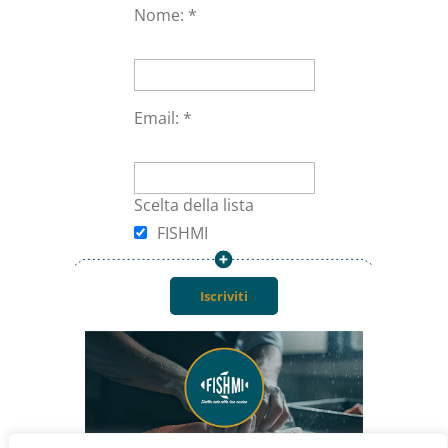
Nome: *
Privacy policy
Termini e Condizioni
Email: *
Area personale
Scelta della lista
Mio account
FISHMI
Carrello
Checkout
Blog
Contattaci