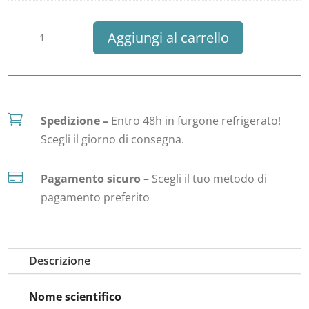
Trancio
Aggiungi al carrello
di
Tonno
Pinna
Gialla

Spedizione –
Entro 48h in furgone refrigerato!
quantità
Scegli il giorno di consegna.

Pagamento sicuro
– Scegli il tuo metodo di
pagamento preferito
Descrizione
Nome scientifico