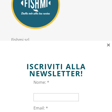
Fishmi srl
×
PIVA: 11303020967
Sede Legale: via Trieste 2 San Donato Milanese
ISCRIVITI ALLA
Informazioni
NEWSLETTER!
Nome: *
Privacy policy
Termini e Condizioni
Email: *