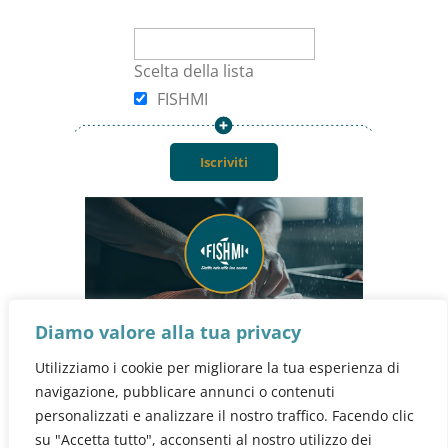
Area personale
Scelta della lista
Mio account
FISHMI
Carrello
Checkout
Blog
Contattaci
Diamo valore alla tua privacy

+39 340 8565694
Utilizziamo i cookie per migliorare la tua esperienza di
navigazione, pubblicare annunci o contenuti

personalizzati e analizzare il nostro traffico. Facendo clic
info@fishmi.it
su "Accetta tutto", acconsenti al nostro utilizzo dei