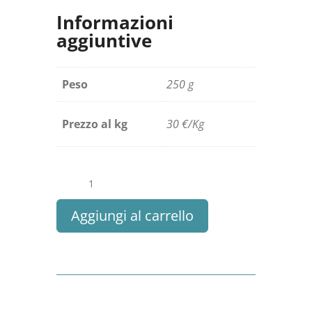
Informazioni
aggiuntive
Peso
250 g
Prezzo al kg
30 €/Kg
Filetti
di
Sarde
Aggiungi al carrello
quantità