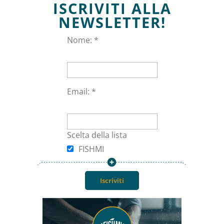
ISCRIVITI ALLA
Informazioni
NEWSLETTER!
Nome: *
Privacy policy
Termini e Condizioni
Email: *
Area personale
Scelta della lista
Mio account
FISHMI
Carrello
Checkout
Blog