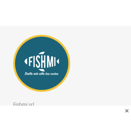
Fishmi srl
×
PIVA: 11303020967
Sede Legale: via Trieste 2 San Donato Milanese