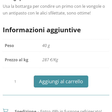
Usa la bottarga per condire un primo con le vongole o
un antipasto con le alici sfilettate, sono ottime!
Informazioni aggiuntive
Peso
40 g
Prezzo al kg
287 €/Kg
Bottarga
Aggiungi al carrello
di
Tonno
quantità

Spedizione –
Entro 48h in furgone refrigerato!